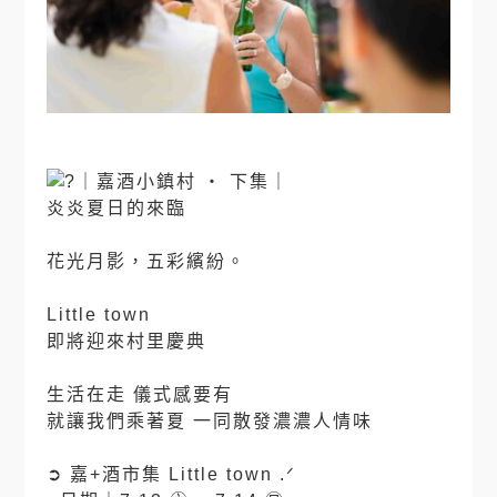
｜嘉酒小鎮村 ‧ 下集｜
炎炎夏日的來臨
⠀
花光月影，五彩繽紛。
⠀⠀
Little town
即將迎來村里慶典
⠀
生活在走 儀式感要有
就讓我們乘著夏 一同散發濃濃人情味
⠀
➲ 嘉+酒市集 Little town .ᐟ