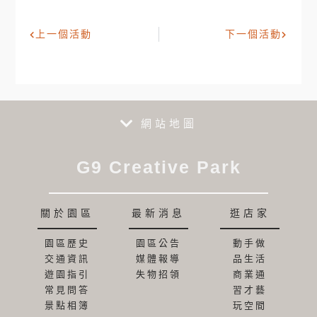
上一個活動
下一個活動
網站地圖
G9 Creative Park
關於園區
最新消息
逛店家
園區歷史
園區公告
動手做
交通資訊
媒體報導
品生活
遊園指引
失物招領
商業通
常見問答
習才藝
景點相簿
玩空間