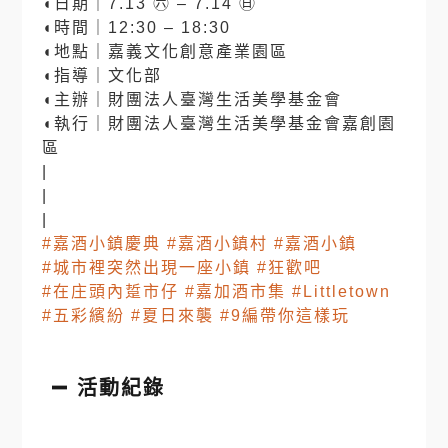
◖日期｜7.13 ㊅ – 7.14 ㊐
◖時間｜12:30 – 18:30
◖地點｜嘉義文化創意產業園區
◖指導｜文化部
◖主辦｜財團法人臺灣生活美學基金會
◖執行｜財團法人臺灣生活美學基金會嘉創園
區
|
|
|
#嘉酒小鎮慶典
#嘉酒小鎮村
#嘉酒小鎮
#城市裡突然出現一座小鎮
#狂歡吧
#在庄頭內踅市仔
#嘉加酒市集
#Littletown
#五彩繽紛
#夏日來襲
#9編帶你這樣玩
活動紀錄