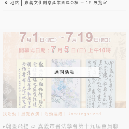
地點
嘉義文化創意產業園區O棟 ─ 1F 展覽室
過期活動
找活動
｜
展覽表演
｜
活動連結
｜
Uncategorized
▸翰墨飛揚 ➫ 嘉義市書法學會第十九屆會員聯