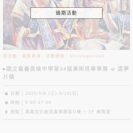
過期活動
找活動
｜
展覽表演
｜
活動連結
｜
Uncategorized
▸國立嘉義高級中學第34屆美術班畢業展 ➫ 盜夢
片鎮
日期
2026/5/6 (三)-5/10(日)
時間
9:00-17:00
地點
嘉義文化創意產業園區O棟 ─ 1F 展覽室