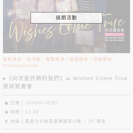
過期活動
最新消息
｜
找活動
｜
展覽表演
｜
論壇講座
｜
活動連結
｜
Uncategorized
▸《向流星許願的我們》➫ Wishes Come True
座談簽書會
日期
2026/6/14(日)
時間
13:30
地點
嘉義文化創意產業園區O棟 ─ 2F 禮堂