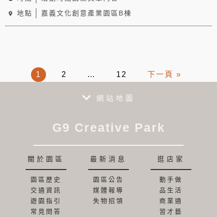
地點
嘉義文化創意產業園區B棟
1
2
…
12
下一頁 »
網站地圖
G9 Creative Park
關於園區
最新消息
逛店家
園區歷史
園區公告
動手做
交通資訊
媒體報導
品生活
遊園指引
失物招領
商業通
常見問答
習才藝