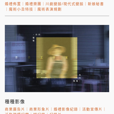
婚禮佈置
｜
婚禮樂團
｜
川劇變臉/現代式變臉
｜
新娘秘書
｜
魔術小丑特技
｜
魔術表演規劃
種種影像
商業廣告片
｜
商業形象片
｜
婚禮影像紀錄
｜
活動宣傳片
｜