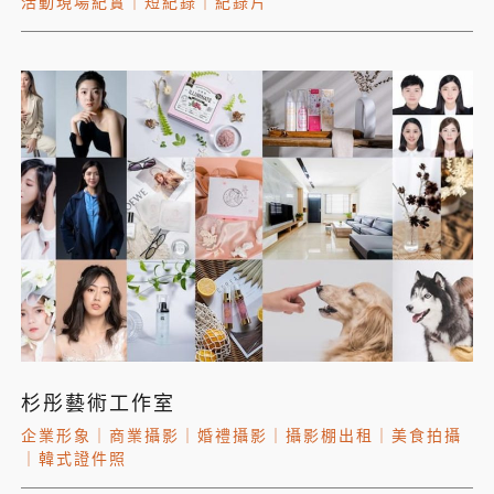
活動現場紀實
｜
短紀錄
｜
紀錄片
杉彤藝術工作室
企業形象
｜
商業攝影
｜
婚禮攝影
｜
攝影棚出租
｜
美食拍攝
｜
韓式證件照