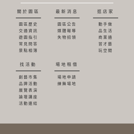
關於園區
最新消息
逛店家
園區歷史
園區公告
動手做
交通資訊
媒體報導
品生活
遊園指引
失物招領
商業通
常見問答
習才藝
景點相簿
玩空間
找活動
場地租借
創藝市集
場地申請
品牌活動
練舞場地
展覽表演
論壇講座
活動連結