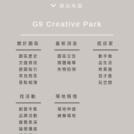
網站地圖
G9 Creative Park
關於園區
最新消息
逛店家
園區歷史
園區公告
動手做
交通資訊
媒體報導
品生活
遊園指引
失物招領
商業通
常見問答
習才藝
景點相簿
玩空間
找活動
場地租借
創藝市集
場地申請
品牌活動
練舞場地
展覽表演
論壇講座