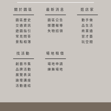
關於園區
最新消息
逛店家
園區歷史
園區公告
動手做
交通資訊
媒體報導
品生活
遊園指引
失物招領
商業通
常見問答
習才藝
景點相簿
玩空間
找活動
場地租借
創藝市集
場地申請
品牌活動
練舞場地
展覽表演
論壇講座
活動連結