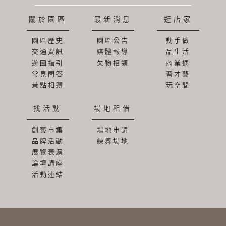
關於園區
最新消息
逛店家
園區歷史
園區公告
動手做
交通資訊
媒體報導
品生活
遊園指引
失物招領
商業通
常見問答
習才藝
景點相簿
玩空間
找活動
場地租借
創藝市集
場地申請
品牌活動
練舞場地
展覽表演
論壇講座
活動連結