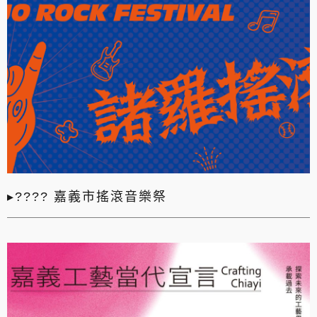
▸???? 嘉義市搖滾音樂祭