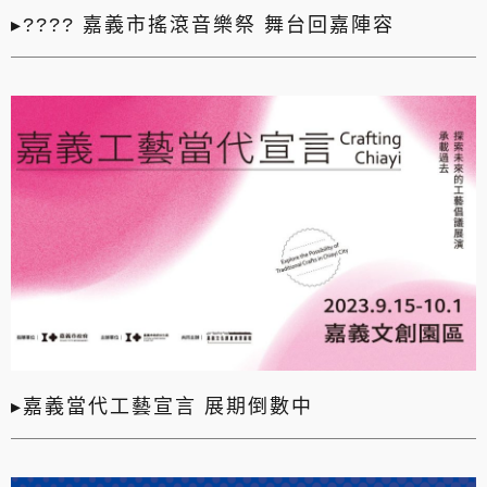
▸???? 嘉義市搖滾音樂祭 舞台回嘉陣容
▸嘉義當代工藝宣言 展期倒數中