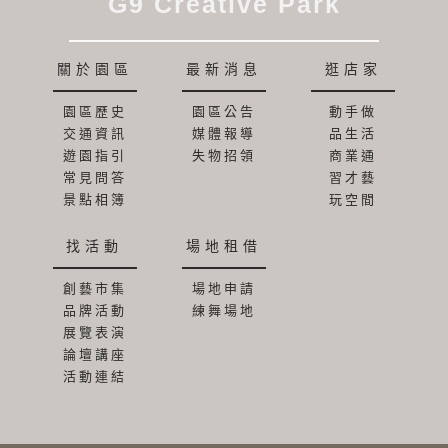
G9 Creative Park
關於園區
最新消息
逛店家
園區歷史
園區公告
動手做
交通資訊
媒體報導
品生活
遊園指引
失物招領
商業通
常見問答
習才藝
景點相簿
玩空間
找活動
場地租借
創藝市集
場地申請
品牌活動
練舞場地
展覽表演
論壇講座
活動連結