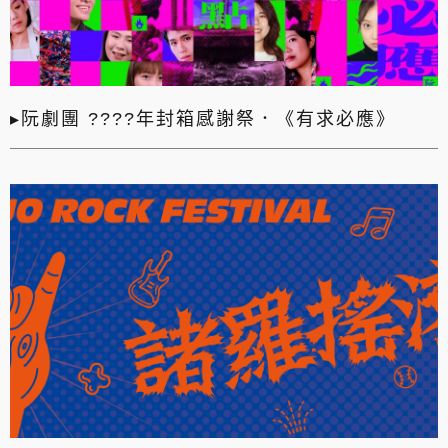
▸阮劇團 ????年封箱感謝祭．《有求必應》