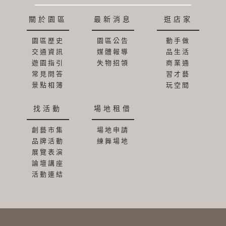
關於園區
最新消息
逛店家
園區歷史
園區公告
動手做
交通資訊
媒體報導
品生活
遊園指引
失物招領
商業通
常見問答
習才藝
景點相簿
玩空間
找活動
場地租借
創藝市集
場地申請
品牌活動
練舞場地
展覽表演
論壇講座
活動連結