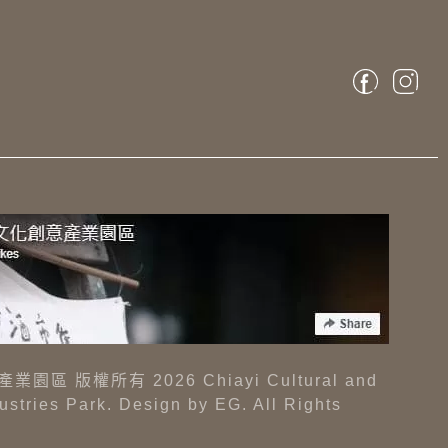
區 版權所有 2026 Chiayi Cultural and
dustries Park. Design by
EG
. All Rights