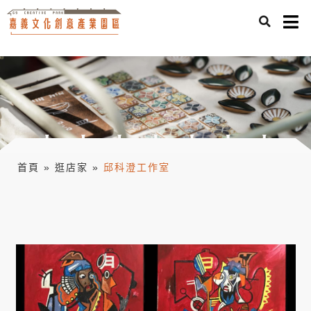
首頁
»
逛店家
»
邱科澄工作室