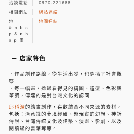
洽談電話
0970-221688
相關網站
網站連結
地
地圖連結
&nbs
p&nb
sp圖
店家特色
．作品創作路線，從生活出發，也穿插了社會觀
察
．每一幅畫，透過看得見的構圖、造型、色彩與
筆調，傳達的是對台灣文化的認同
邱科澄
的繪畫創作，喜歡結合不同來源的素材，
包括：潛意識的夢境經驗、超現實的幻想、神話
傳說、台灣傳統文化及建築、漫畫、影劇、以及
閱讀過的書籍等等。