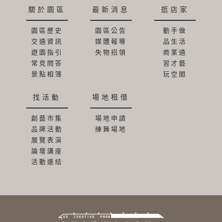
關於園區
最新消息
逛店家
園區歷史
園區公告
動手做
交通資訊
媒體報導
品生活
遊園指引
失物招領
商業通
常見問答
習才藝
景點相簿
玩空間
找活動
場地租借
創藝市集
場地申請
品牌活動
練舞場地
展覽表演
論壇講座
活動連結