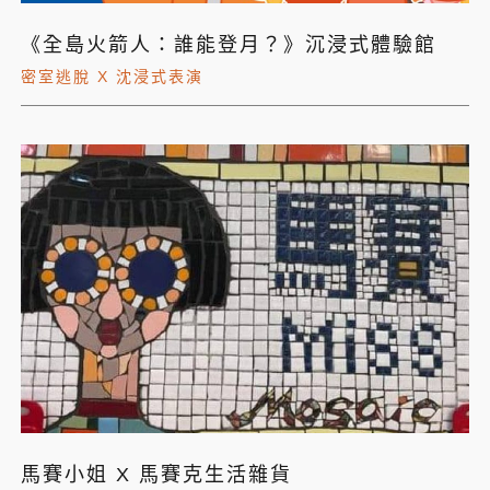
《全島火箭人：誰能登月？》沉浸式體驗館
密室逃脫 X 沈浸式表演
馬賽小姐 X 馬賽克生活雜貨