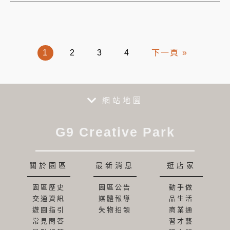
1
2
3
4
下一頁 »
網站地圖
G9 Creative Park
關於園區
最新消息
逛店家
園區歷史
園區公告
動手做
交通資訊
媒體報導
品生活
遊園指引
失物招領
商業通
常見問答
習才藝