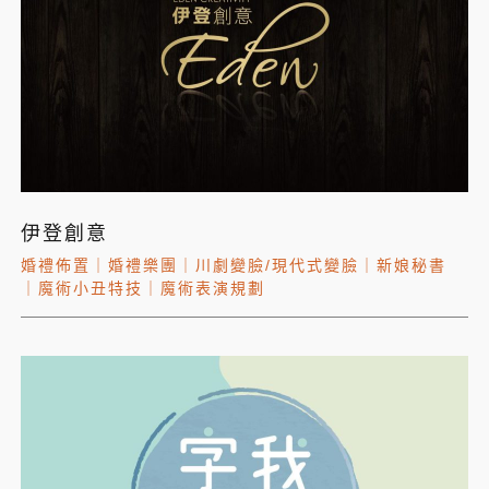
伊登創意
婚禮佈置
｜
婚禮樂團
｜
川劇變臉/現代式變臉
｜
新娘秘書
｜
魔術小丑特技
｜
魔術表演規劃