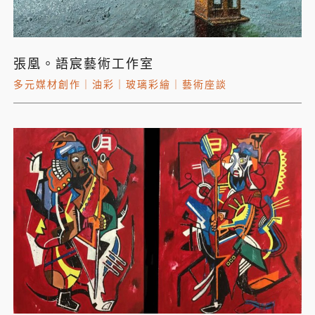
張凰。語宸藝術工作室
多元媒材創作
｜
油彩
｜
玻璃彩繪
｜
藝術座談