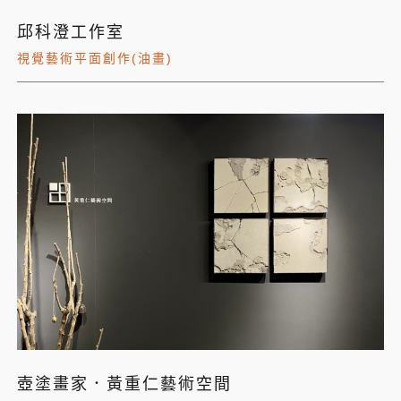
邱科澄工作室
視覺藝術平面創作(油畫)
壺塗畫家．黃重仁藝術空間