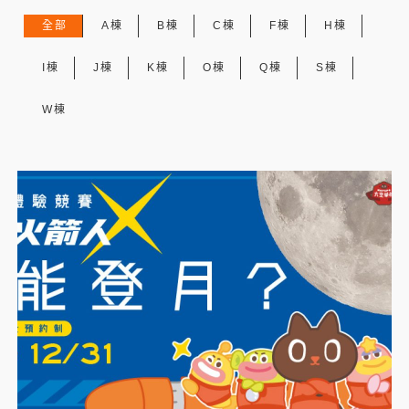
全部
A棟
B棟
C棟
F棟
H棟
I棟
J棟
K棟
O棟
Q棟
S棟
W棟