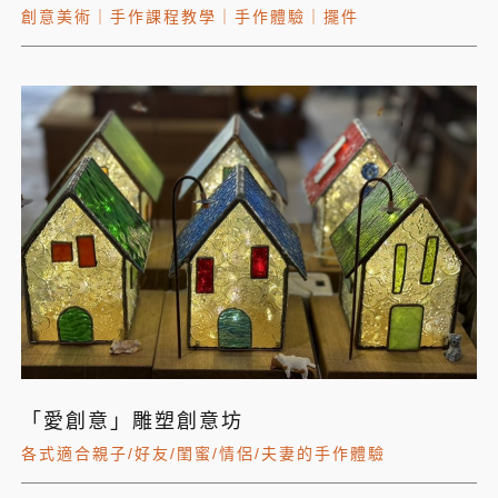
創意美術
｜
手作課程教學
｜
手作體驗
｜
擺件
「愛創意」雕塑創意坊
各式適合親子/好友/閨蜜/情侶/夫妻的手作體驗