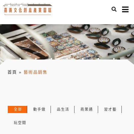
首頁
»
藝術品銷售
全部
動手做
品生活
商業通
習才藝
玩空間