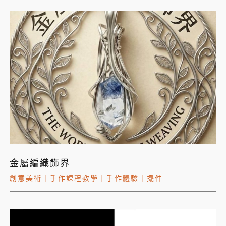
金屬編織飾界
創意美術
｜
手作課程教學
｜
手作體驗
｜
擺件