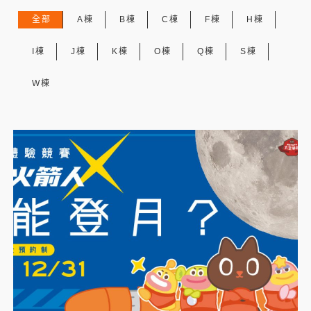
全部
A棟
B棟
C棟
F棟
H棟
I棟
J棟
K棟
O棟
Q棟
S棟
W棟