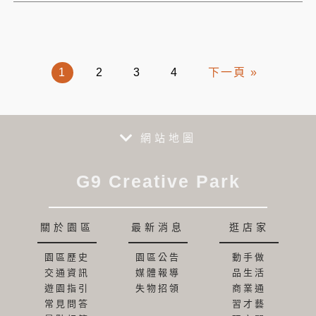
1
2
3
4
下一頁 »
網站地圖
G9 Creative Park
關於園區
最新消息
逛店家
園區歷史
園區公告
動手做
交通資訊
媒體報導
品生活
遊園指引
失物招領
商業通
常見問答
習才藝