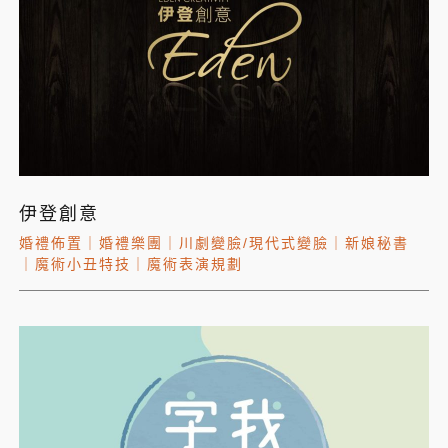
伊登創意
婚禮佈置
｜
婚禮樂團
｜
川劇變臉/現代式變臉
｜
新娘秘書
｜
魔術小丑特技
｜
魔術表演規劃