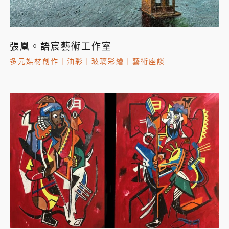
張凰。語宸藝術工作室
多元媒材創作
｜
油彩
｜
玻璃彩繪
｜
藝術座談