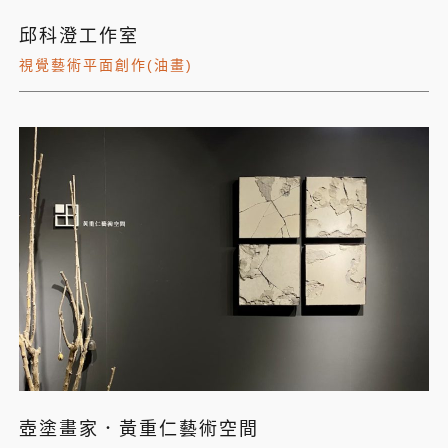
邱科澄工作室
視覺藝術平面創作(油畫)
壺塗畫家．黃重仁藝術空間