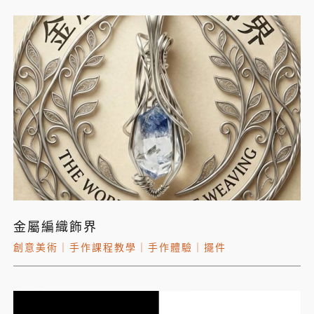
金屬編織飾界
創意美術
｜
手作課程教學
｜
手作體驗
｜
擺件