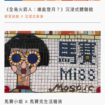
《全島火箭人：誰能登月？》沉浸式體驗館
密室逃脫 X 沈浸式表演
馬賽小姐 X 馬賽克生活雜貨