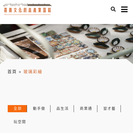
首頁
»
玻璃彩繪
全部
動手做
品生活
商業通
習才藝
玩空間