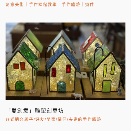
創意美術
｜
手作課程教學
｜
手作體驗
｜
擺件
「愛創意」雕塑創意坊
各式適合親子/好友/閨蜜/情侶/夫妻的手作體驗