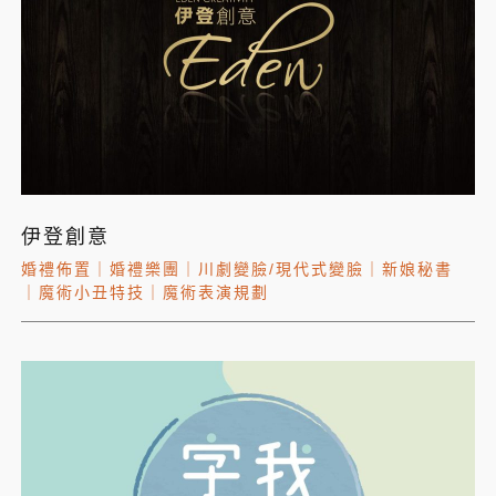
伊登創意
婚禮佈置
｜
婚禮樂團
｜
川劇變臉/現代式變臉
｜
新娘秘書
｜
魔術小丑特技
｜
魔術表演規劃