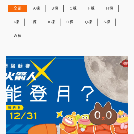
全部
A棟
B棟
C棟
F棟
H棟
I棟
J棟
K棟
O棟
Q棟
S棟
W棟