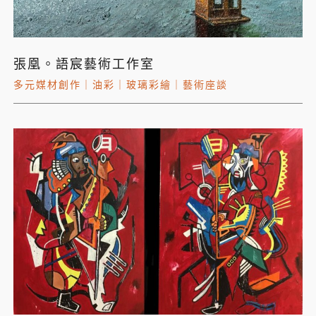
張凰。語宸藝術工作室
多元媒材創作
｜
油彩
｜
玻璃彩繪
｜
藝術座談