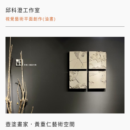
邱科澄工作室
視覺藝術平面創作(油畫)
壺塗畫家．黃重仁藝術空間