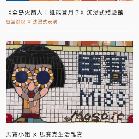
《全島火箭人：誰能登月？》沉浸式體驗館
密室逃脫 X 沈浸式表演
馬賽小姐 X 馬賽克生活雜貨