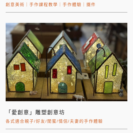
創意美術
｜
手作課程教學
｜
手作體驗
｜
擺件
「愛創意」雕塑創意坊
各式適合親子/好友/閨蜜/情侶/夫妻的手作體驗