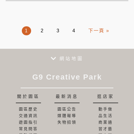
1
2
3
4
下一頁 »
網站地圖
G9 Creative Park
關於園區
最新消息
逛店家
園區歷史
園區公告
動手做
交通資訊
媒體報導
品生活
遊園指引
失物招領
商業通
常見問答
習才藝