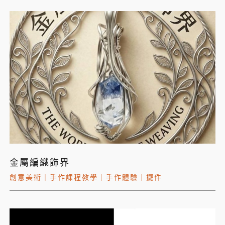
金屬編織飾界
創意美術
｜
手作課程教學
｜
手作體驗
｜
擺件