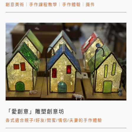
創意美術
｜
手作課程教學
｜
手作體驗
｜
擺件
「愛創意」雕塑創意坊
各式適合親子/好友/閨蜜/情侶/夫妻的手作體驗