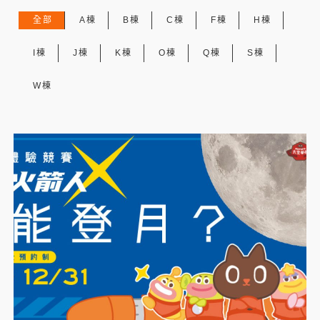
全部
A棟
B棟
C棟
F棟
H棟
I棟
J棟
K棟
O棟
Q棟
S棟
W棟