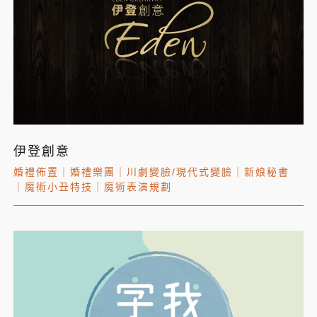
伊登創意
婚禮佈置
｜
婚禮樂團
｜
川劇變臉/現代式變臉
｜
新娘秘書
｜
魔術小丑特技
｜
魔術表演規劃