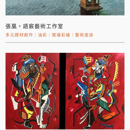
張凰。語宸藝術工作室
多元媒材創作
｜
油彩
｜
玻璃彩繪
｜
藝術座談