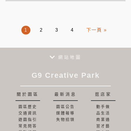
1
2
3
4
下一頁 »
網站地圖
G9 Creative Park
關於園區
最新消息
逛店家
園區歷史
園區公告
動手做
交通資訊
媒體報導
品生活
遊園指引
失物招領
商業通
常見問答
習才藝