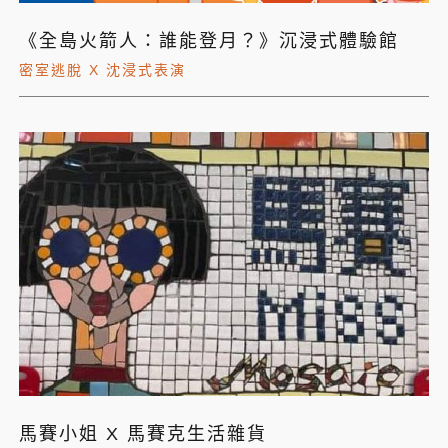
《全島火箭人：誰能登月？》沉浸式體驗館
密室逃脫 X 沈浸式表演
馬賽小姐 X 馬賽克生活雜貨