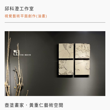
邱科澄工作室
視覺藝術平面創作(油畫)
壺塗畫家．黃重仁藝術空間