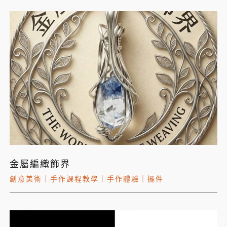
金屬編織飾界
創意美術
｜
手作課程教學
｜
手作體驗
｜
擺件