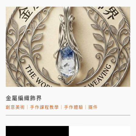
金屬編織飾界
創意美術
｜
手作課程教學
｜
手作體驗
｜
擺件