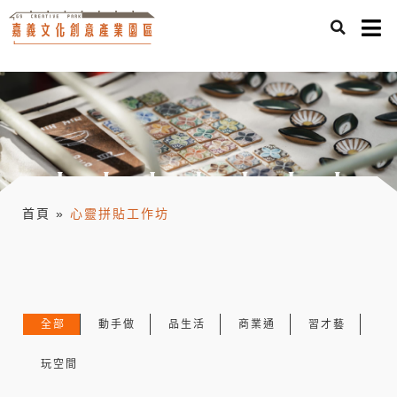
首頁
»
心靈拼貼工作坊
全部
動手做
品生活
商業通
習才藝
玩空間