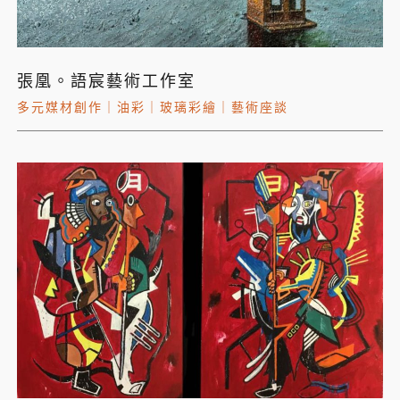
張凰。語宸藝術工作室
多元媒材創作
｜
油彩
｜
玻璃彩繪
｜
藝術座談