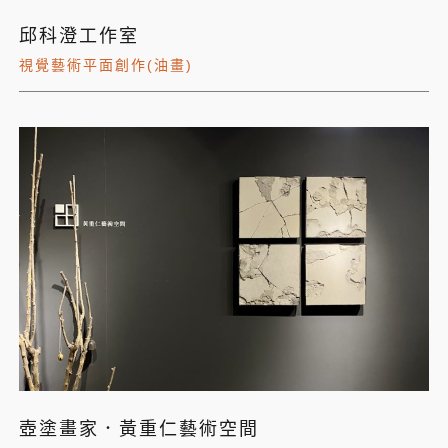
邱科澄工作室
視覺藝術平面創作(油畫)
壺塗畫家．黃重仁藝術空間