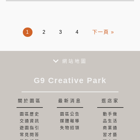
1
2
3
4
下一頁 »
網站地圖
G9 Creative Park
關於園區
最新消息
逛店家
園區歷史
園區公告
動手做
交通資訊
媒體報導
品生活
遊園指引
失物招領
商業通
常見問答
習才藝