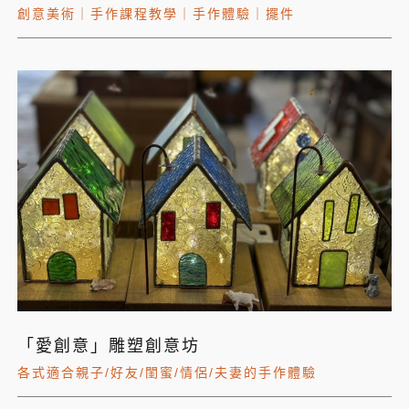
創意美術
｜
手作課程教學
｜
手作體驗
｜
擺件
「愛創意」雕塑創意坊
各式適合親子/好友/閨蜜/情侶/夫妻的手作體驗