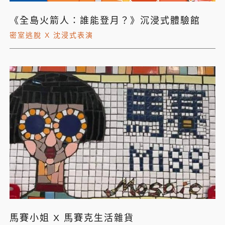
《全島火箭人：誰能登月？》沉浸式體驗館
密室逃脫 X 沈浸式表演
馬賽小姐 X 馬賽克生活雜貨