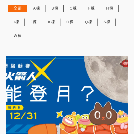
全部
A棟
B棟
C棟
F棟
H棟
I棟
J棟
K棟
O棟
Q棟
S棟
W棟