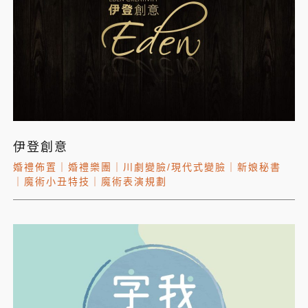
伊登創意
婚禮佈置
｜
婚禮樂團
｜
川劇變臉/現代式變臉
｜
新娘秘書
｜
魔術小丑特技
｜
魔術表演規劃