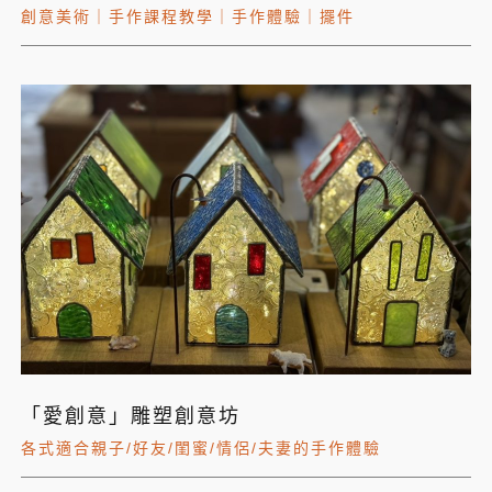
創意美術
｜
手作課程教學
｜
手作體驗
｜
擺件
「愛創意」雕塑創意坊
各式適合親子/好友/閨蜜/情侶/夫妻的手作體驗