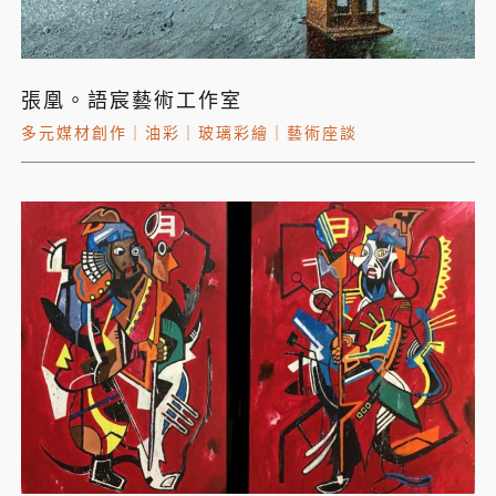
張凰。語宸藝術工作室
多元媒材創作
｜
油彩
｜
玻璃彩繪
｜
藝術座談