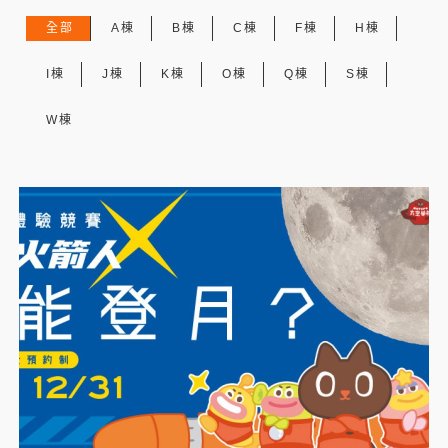
全部
A棟
B棟
C棟
F棟
H棟
I棟
J棟
K棟
O棟
Q棟
S棟
W棟