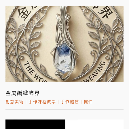
金屬編織飾界
創意美術
｜
手作課程教學
｜
手作體驗
｜
擺件