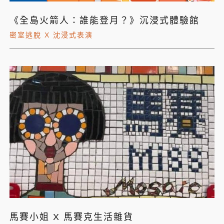
《全島火箭人：誰能登月？》沉浸式體驗館
密室逃脫 X 沈浸式表演
馬賽小姐 X 馬賽克生活雜貨