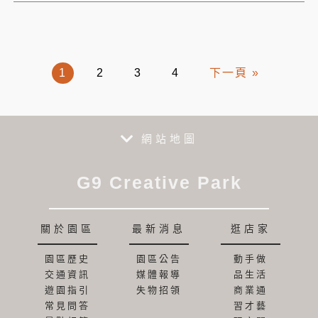
1
2
3
4
下一頁 »
網站地圖
G9 Creative Park
關於園區
最新消息
逛店家
園區歷史
園區公告
動手做
交通資訊
媒體報導
品生活
遊園指引
失物招領
商業通
常見問答
習才藝