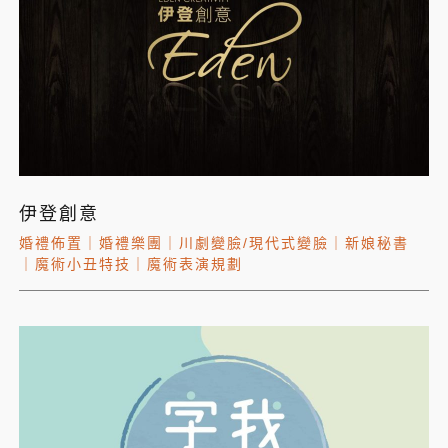
伊登創意
婚禮佈置
｜
婚禮樂團
｜
川劇變臉/現代式變臉
｜
新娘秘書
｜
魔術小丑特技
｜
魔術表演規劃