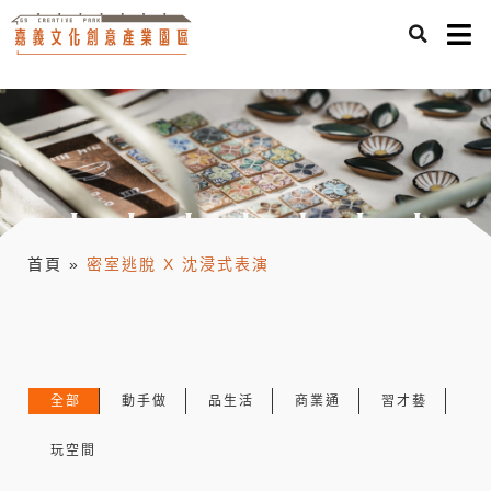
首頁
»
密室逃脫 X 沈浸式表演
全部
動手做
品生活
商業通
習才藝
玩空間