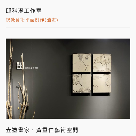
邱科澄工作室
視覺藝術平面創作(油畫)
壺塗畫家．黃重仁藝術空間