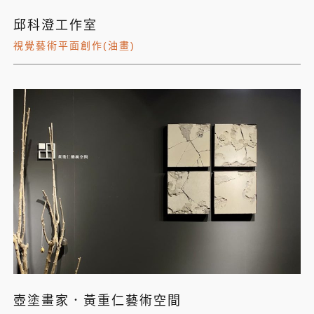
邱科澄工作室
視覺藝術平面創作(油畫)
壺塗畫家．黃重仁藝術空間