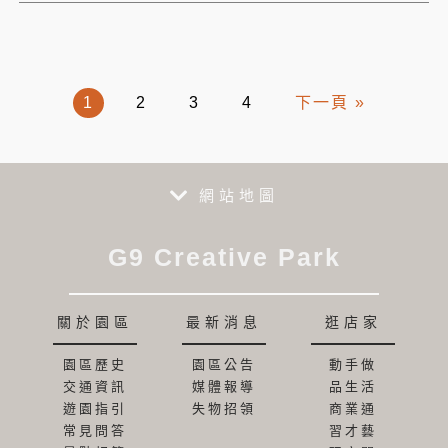
1
2
3
4
下一頁 »
網站地圖
G9 Creative Park
關於園區
最新消息
逛店家
園區歷史
園區公告
動手做
交通資訊
媒體報導
品生活
遊園指引
失物招領
商業通
常見問答
習才藝