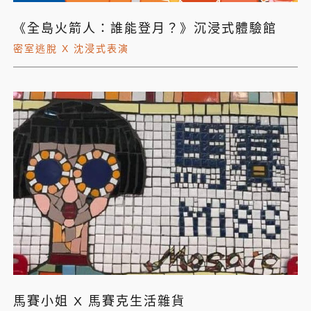
《全島火箭人：誰能登月？》沉浸式體驗館
密室逃脫 X 沈浸式表演
馬賽小姐 X 馬賽克生活雜貨