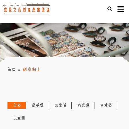
首頁
»
創意黏土
全部
動手做
品生活
商業通
習才藝
玩空間