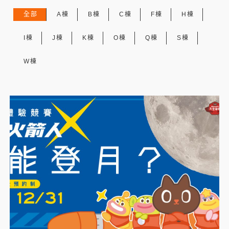
全部
A棟
B棟
C棟
F棟
H棟
I棟
J棟
K棟
O棟
Q棟
S棟
W棟