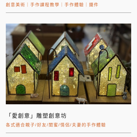
創意美術
｜
手作課程教學
｜
手作體驗
｜
擺件
「愛創意」雕塑創意坊
各式適合親子/好友/閨蜜/情侶/夫妻的手作體驗