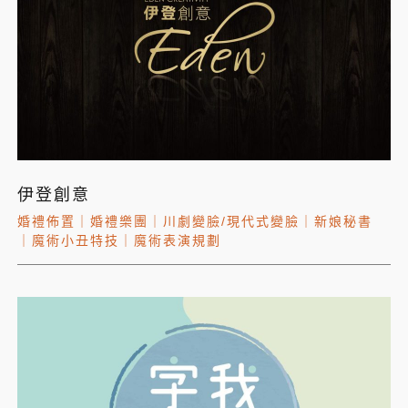
伊登創意
婚禮佈置
｜
婚禮樂團
｜
川劇變臉/現代式變臉
｜
新娘秘書
｜
魔術小丑特技
｜
魔術表演規劃