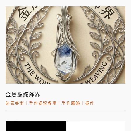
金屬編織飾界
創意美術
｜
手作課程教學
｜
手作體驗
｜
擺件