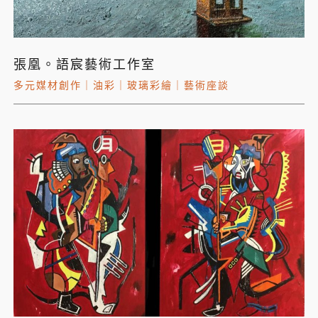
張凰。語宸藝術工作室
多元媒材創作
｜
油彩
｜
玻璃彩繪
｜
藝術座談