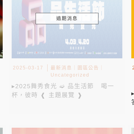
過期消息
2025-03-17
最新消息
｜
園區公告
｜
Uncategorized
▸2025舞秀食光 ➫ 品生活節 喝一
杯，彼時 ❰ 主題展覽 ❱