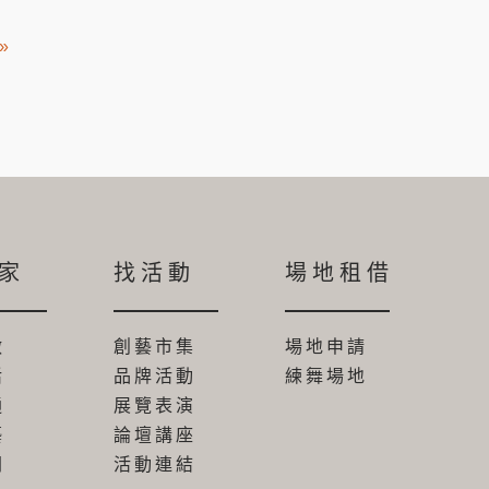
»
家
找活動
場地租借
做
創藝市集
場地申請
活
品牌活動
練舞場地
通
展覽表演
藝
論壇講座
間
活動連結