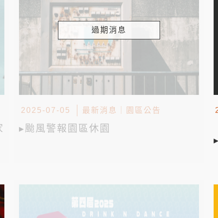
過期消息
2025-07-05
最新消息
｜
園區公告
家
▸颱風警報園區休園