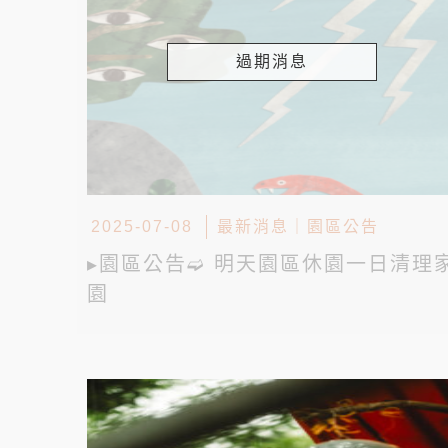
過期消息
2025-07-08
最新消息
｜
園區公告
▸園區公告➫ 明天園區休園一日清理
園