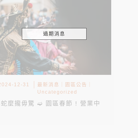
過期消息
2024-12-31
最新消息
｜
園區公告
｜
Uncategorized
▸蛇麼攏毋驚 ➫ 園區春節 ! 營業中