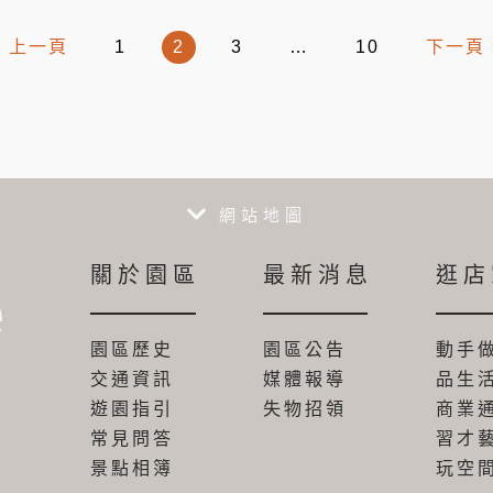
« 上一頁
1
2
3
…
10
下一頁 
網站地圖
關於園區
最新消息
逛店
e
園區歷史
園區公告
動手
交通資訊
媒體報導
品生
遊園指引
失物招領
商業
常見問答
習才
景點相簿
玩空