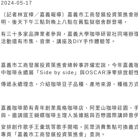
2024-05-17
〔記者林宜樟／嘉義報導〕嘉義市工商發展投資策進會
明、後天下午三點到晚上八點在舊監獄宿舍群登場，
有三十多家品牌業者參與，嘉義大學咖啡研習社同場辦
活動還有市集、音樂、講座及DIY手作體驗等。
嘉義市工商發展投資策進會總幹事許燿宏說，今年嘉義
中咖啡永續展「Side by side」與OSCAR淨零排
傳遞永續理念，介紹咖啡豆子品種、產地來源、種植方
嘉義咖啡節有青年創業風格咖啡店、阿里山咖啡莊園、
與，邀請國王蝴蝶咖啡主理人吳連銘與百懋國際講師曾
安排創作歌手王彙筑等歌手開唱，民眾消費集點可換義
專頁「嘉義市工商發展投資策進會」查詢。