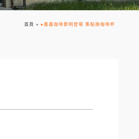
首頁
»
▸嘉義咖啡節明登場 集點換咖啡杯
杯