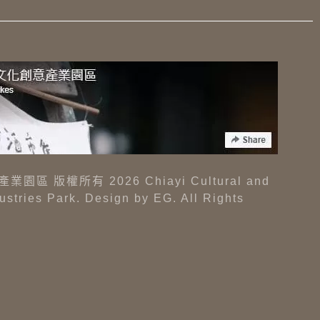
區 版權所有 2026 Chiayi Cultural and
dustries Park. Design by
EG
. All Rights