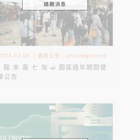
過期消息
2024-02-05
園區公告
｜
Uncategorized
▸ 龍 來 嘉 七 淘 ➫ 園區過年期間營
業公告