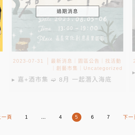
過期消息
2023-07-31
最新消息
｜
園區公告
｜
找活動
｜
創藝市集
｜
Uncategorized
▸ 嘉+酒市集 ➫ 8月 一起潛入海底
上一頁
1
…
4
5
6
7
下一