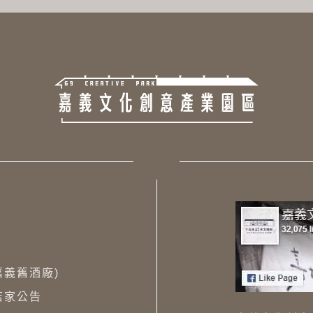
(嘉義舊酒廠)
店家公告