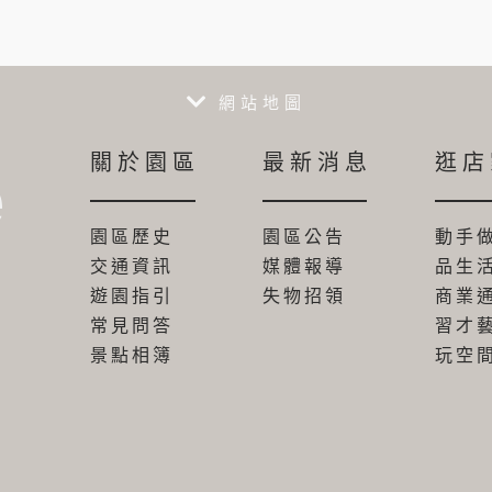
網站地圖
關於園區
最新消息
逛店
e
園區歷史
園區公告
動手
交通資訊
媒體報導
品生
遊園指引
失物招領
商業
常見問答
習才
景點相簿
玩空