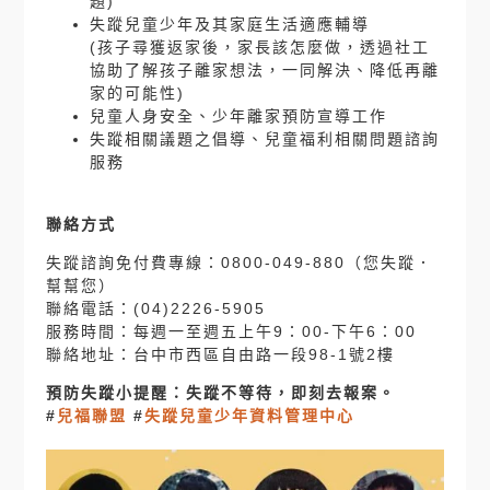
題)
失蹤兒童少年及其家庭生活適應輔導
(
孩子尋獲返家後，家長該怎麼做，透過社工
協助了解孩子離家想法，一同解決、降低再離
家的可能性
)
兒童人身安全、少年離家預防宣導工作
失蹤相關議題之倡導、兒童福利相關問題諮詢
服務
聯絡方式
失蹤諮詢免付費專線：
0800-049-880
（您失蹤．
幫幫您）
聯絡電話：
(04)2226-5905
服務時間：每週一至週五上午
9
：
00-
下午
6
：
00
聯絡地址：台中市西區自由路一段
98-1
號
2
樓
預防失蹤小提醒：失蹤不等待，即刻去報案。
#
兒福聯盟
#
失蹤兒童少年資料管理中心