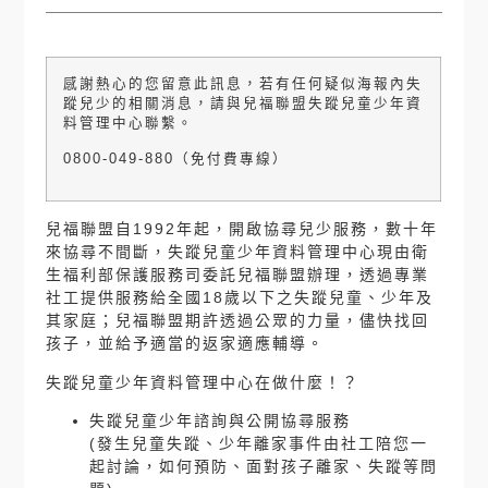
感謝熱心的您留意此訊息，若有任何疑似海報內失
蹤兒少的相關消息，請與兒福聯盟失蹤兒童少年資
料管理中心聯繫。
0800-049-880
（免付費專線）
兒福聯盟自
1992
年起，開啟協尋兒少服務，數十年
來協尋不間斷，失蹤兒童少年資料管理中心現由衛
生福利部保護服務司委託兒福聯盟辦理，透過專業
社工提供服務給全國
18
歲以下之失蹤兒童、少年及
其家庭；兒福聯盟期許透過公眾的力量，儘快找回
孩子，並給予適當的返家適應輔導。
失蹤兒童少年資料管理中心在做什麼！？
失蹤兒童少年諮詢與公開協尋服務
(
發生兒童失蹤、少年離家事件由社工陪您一
起討論，如何預防、面對孩子離家、失蹤等問