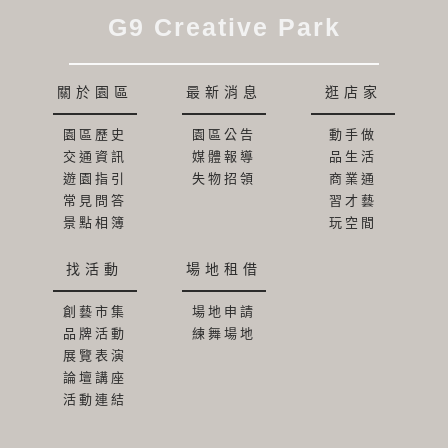
G9 Creative Park
關於園區
最新消息
逛店家
園區歷史
園區公告
動手做
交通資訊
媒體報導
品生活
遊園指引
失物招領
商業通
常見問答
習才藝
景點相簿
玩空間
找活動
場地租借
創藝市集
場地申請
品牌活動
練舞場地
展覽表演
論壇講座
活動連結