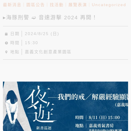
最新消息
｜
園區公告
｜
找活動
｜
展覽表演
｜
Uncategorized
▸海豚刑警 ➫ 音速游擊 2024 再開！
日期
2024/8/25 (日)
時間
15:30
地點
嘉義文化創意產業園區