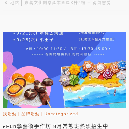
地點
嘉義文化創意產業園區K棟2樓 ─ 勇氣書房
找活動
｜
品牌活動
｜
Uncategorized
▸Fun學藝術手作坊 9月常態班熱烈招生中