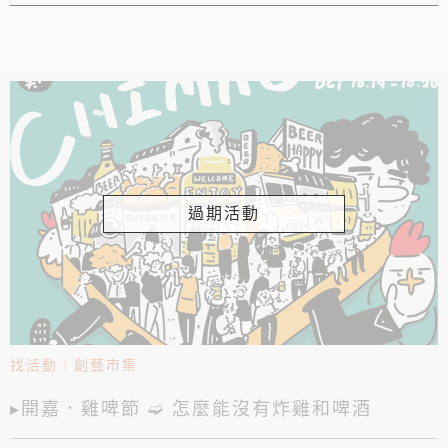
過期活動
找活動
｜
創藝市集
▸開嘉．雞啤節 ➫ 怎麼能沒有炸雞和啤酒