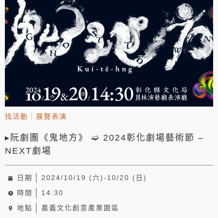
找活動
｜
展覽表演
▸阮劇團《鬼地方》 ➫ 2024彰化劇場藝術節 –
NEXT劇場
日期
2024/10/19 (六)-10/20 (日)
時間
14:30
地點
嘉義文化創意產業園區