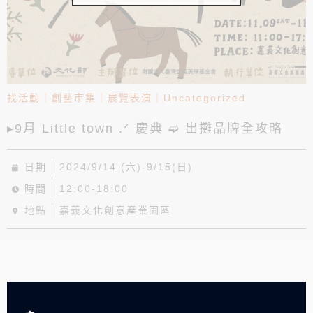
找活動
｜
創藝市集
｜
展覽表演
｜
Uncategorized
▸9月 Little town .ᐟ 慶典 ➫ 出攤品牌全攻略
日期
2024/9/14 (六)-9/15(日)
時間
12:00-18:00
地點
嘉義文化創意產業園區