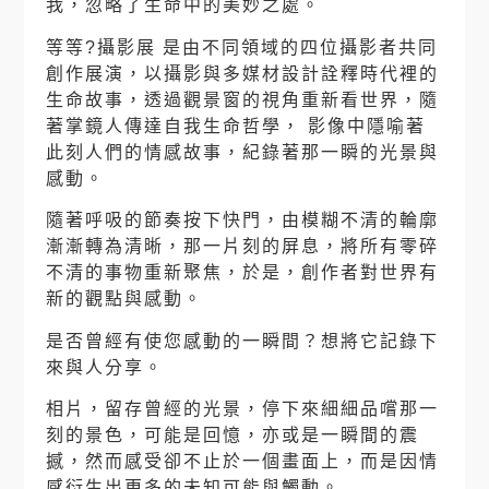
我，忽略了生命中的美妙之處。
等等?攝影展 是由不同領域的四位攝影者共同
創作展演，以攝影與多媒材設計詮釋時代裡的
生命故事，透過觀景窗的視角重新看世界，隨
著掌鏡人傳達自我生命哲學， 影像中隱喻著
此刻人們的情感故事，紀錄著那一瞬的光景與
感動。
隨著呼吸的節奏按下快門，由模糊不清的輪廓
漸漸轉為清晰，那一片刻的屏息，將所有零碎
不清的事物重新聚焦，於是，創作者對世界有
新的觀點與感動。
是否曾經有使您感動的一瞬間？想將它記錄下
來與人分享。
相片，留存曾經的光景，停下來細細品嚐那一
刻的景色，可能是回憶，亦或是一瞬間的震
撼，然而感受卻不止於一個畫面上，而是因情
感衍生出更多的未知可能與觸動。