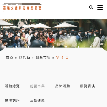
首頁
»
找活動
»
創藝市集
»
第 9 頁
活動總覽
創藝市集
品牌活動
展覽表演
論壇講座
活動連結