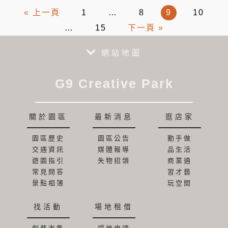
« 上一頁
1
…
8
9
10
…
15
下一頁 »
網站地圖
G9 Creative Park
關於園區
最新消息
逛店家
園區歷史
園區公告
動手做
交通資訊
媒體報導
品生活
遊園指引
失物招領
商業通
常見問答
習才藝
景點相簿
玩空間
找活動
場地租借