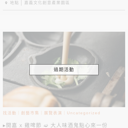
地點
嘉義文化創意產業園區
過期活動
找活動
｜
創藝市集
｜
展覽表演
｜
Uncategorized
▸開嘉 x 雞啤節 ➫ 大人味酒鬼點心來一份