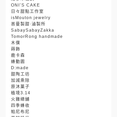
ONI’S CAKE
日々甜點工作室
isMouton jewelry
峇曼製甜·滷製所
SabaySabayZakka
TomorRong handmade
木僕
蒔飾
鹿卡森
蜂動園
D:made
甜陶工坊
加減乘除
原沐菓子
植境3.14
火雞總舖
四季蜂收
帕尼布尼