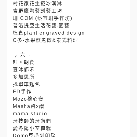
村花家花生捲冰淇淋
吉野鷹陶藝創藝工坊
珊.COM (蔡宜珊手作坊)
普洛提亞生活花藝.園藝
植直plant engraved design
C多-水果熬煮飲&泰式料理
⠀⠀⠀
╭ 六 ╮
旺。朝食
夏沐都禾
多加思所
找單車麵包
FD手作
Mozo穆心齋
Masha馨x繪
mama studio
牙技師的牙齒們
愛冬陽小室植栽
Domo豆毛刻印房