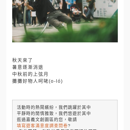
秋天來了
暑意逐漸消退
中秋前的上弦月
攤攤好物人呵咾(o-ló)
活動時的熱鬧繽紛，我們跳躍於其中
平靜時的閒情雅致，我們悠遊於其中
逛過嘉義文創園區的您，
敬請
填寫遊客滿意度調查問卷
?