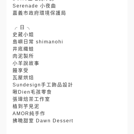
Serenade 小夜曲
嘉義市政府環境保護局
⠀⠀⠀
╭ 日 ╮
史葳小姐
島嶼日常 shimanohi
井底織蛙
肉泥製所
小羊說故事
饅享受
瓦屋烘焙
Sundesign手工飾品設計
啾Dien毛孩零食
張瑋焙茶工作室
植到芋見泥
AMOR純手作
拂曉甜室 Dawn Dessert