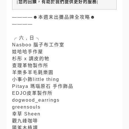
|
您的回饋，有助於我們提供更好的服務
|
————☻本週末出攤品牌全攻略☻
————
⠀⠀⠀
╭ 六 , 日 ╮
Nasboo 腦子布工作室
娃哈哈手作屋
杉彤 x 調皮的牠
查理革物製作所
羊樂多羊毛氈樂園
小事小飾little thing
Pitaya 瑪瑙原石 手作飾品
EDJO皮革製作所
dogwood_earrings
greensouls
幸草 Sheen
觀九峰咖啡
陽爹木植調