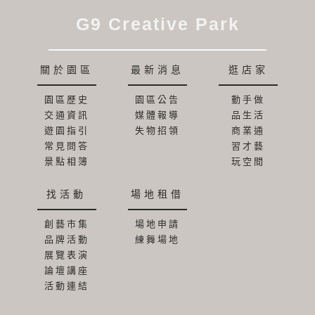
G9 Creative Park
關於園區
最新消息
逛店家
園區歷史
園區公告
動手做
交通資訊
媒體報導
品生活
遊園指引
失物招領
商業通
常見問答
習才藝
景點相簿
玩空間
找活動
場地租借
創藝市集
場地申請
品牌活動
練舞場地
展覽表演
論壇講座
活動連結