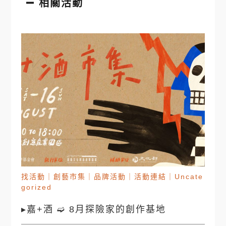
相關活動
找活動
｜
創藝市集
｜
品牌活動
｜
活動連結
｜
Uncate
gorized
▸嘉+酒 ➫ 8月探險家的創作基地