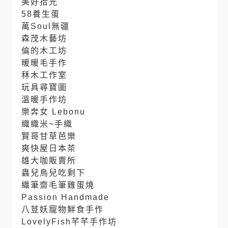
美好拾光
58養生蛋
萬Soul無疆
森茂木藝坊
倫的木工坊
暖暖毛手作
秝木工作室
玩具尋寶圖
溫暖手作坊
樂奔女 Lebonu
織織米~手織
賢哥甘草芭樂
爽快屋日本茶
雄大咖販賣所
蟲兒鳥兒吃剩下
織筆齋毛筆雞蛋燒
Passion Handmade
八荳妖寵物鮮食手作
LovelyFish芊芊手作坊