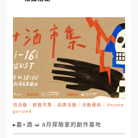
找活動
｜
創藝市集
｜
品牌活動
｜
活動連結
｜
Uncate
gorized
▸嘉+酒 ➫ 8月探險家的創作基地