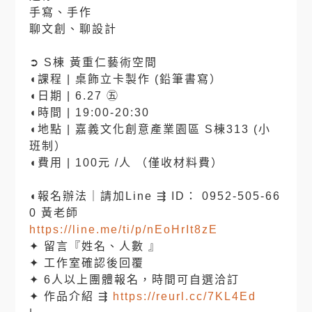
手寫、手作
聊文創、聊設計
⠀⠀
➲ S棟 黃重仁藝術空間
◖課程 | 桌飾立卡製作 (鉛筆書寫）
◖日期 | 6.27 ㊄
◖時間 | 19:00-20:30
◖地點 | 嘉義文化創意產業園區 S棟313 (小
班制）
◖費用 | 100元 /人 （僅收材料費）
⠀⠀
◖報名辦法｜請加Line ⇶ ID： 0952-505-66
0 黃老師
https://line.me/ti/p/nEoHrIt8zE
✦ 留言『姓名、人數 』
✦ 工作室確認後回覆
✦ 6人以上團體報名，時間可自選洽訂
✦ 作品介紹 ⇶
https://reurl.cc/7KL4Ed