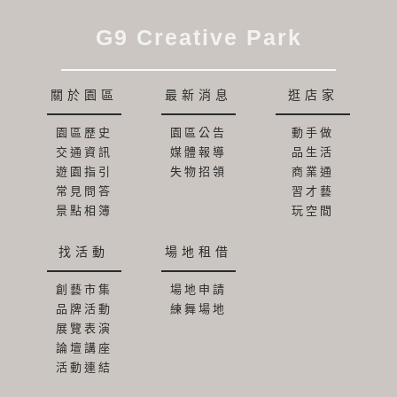
G9 Creative Park
關於園區
最新消息
逛店家
園區歷史
園區公告
動手做
交通資訊
媒體報導
品生活
遊園指引
失物招領
商業通
常見問答
習才藝
景點相簿
玩空間
找活動
場地租借
創藝市集
場地申請
品牌活動
練舞場地
展覽表演
論壇講座
活動連結