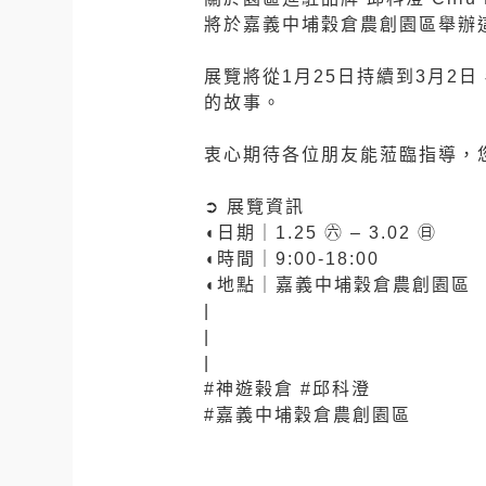
將於嘉義中埔穀倉農創園區舉辦
⠀
展覽將從1月25日持續到3月
的故事。
⠀
衷心期待各位朋友能蒞臨指導，
⠀
➲ 展覽資訊
◖日期｜1.25 ㊅ – 3.02 ㊐
◖時間｜9:00-18:00
◖地點｜嘉義中埔穀倉農創園區
|
|
|
#神遊榖倉
#邱科澄
#嘉義中埔穀倉農創園區