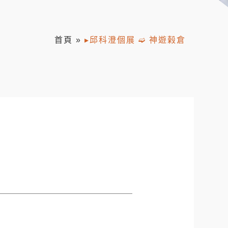
首頁
»
▸邱科澄個展 ➫ 神遊榖倉