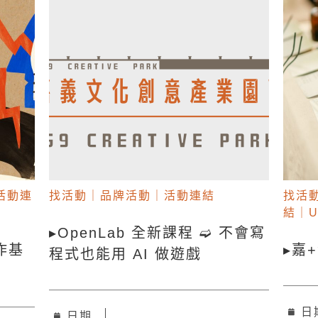
活動連
找活動
｜
品牌活動
｜
活動連結
找活
結
｜
U
▸OpenLab 全新課程 ➫ 不會寫
作基
▸嘉
程式也能用 AI 做遊戲
日
日期