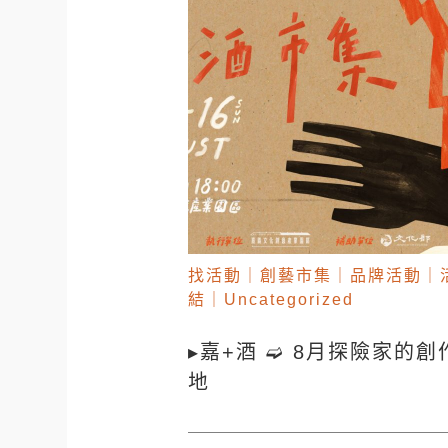
找活動
｜
創藝市集
｜
品牌活動
｜
結
｜
Uncategorized
▸嘉+酒 ➫ 8月探險家的創
地