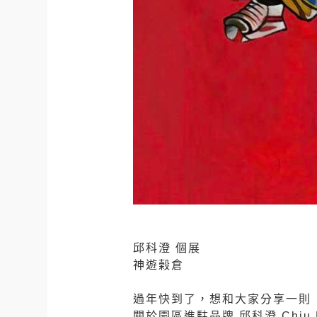
邱科澄 個展
神遊榖倉
⠀
過年快到了，想和大家分享一則
關於園區進駐品牌 邱科澄 Chiu 