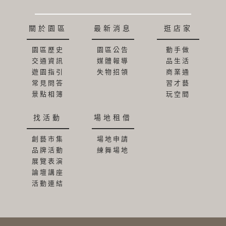
關於園區
最新消息
逛店家
園區歷史
園區公告
動手做
交通資訊
媒體報導
品生活
遊園指引
失物招領
商業通
常見問答
習才藝
景點相簿
玩空間
找活動
場地租借
創藝市集
場地申請
品牌活動
練舞場地
展覽表演
論壇講座
活動連結