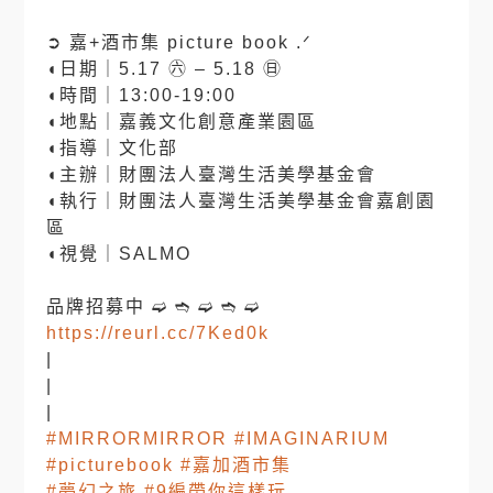
⠀⠀
➲ 嘉+酒市集 picture book .ᐟ
◖日期｜5.17 ㊅ – 5.18 ㊐
◖時間｜13:00-19:00
◖地點｜嘉義文化創意產業園區
◖指導｜文化部
◖主辦｜財團法人臺灣生活美學基金會
◖執行｜財團法人臺灣生活美學基金會嘉創園
區
◖視覺｜SALMO
⠀⠀⠀
品牌招募中 ➫ ➬ ➫ ➬ ➫
https://reurl.cc/7Ked0k
|
|
|
#MIRRORMIRROR
#IMAGINARIUM
#picturebook
#嘉加酒市集
#夢幻之旅
#9編帶你這樣玩