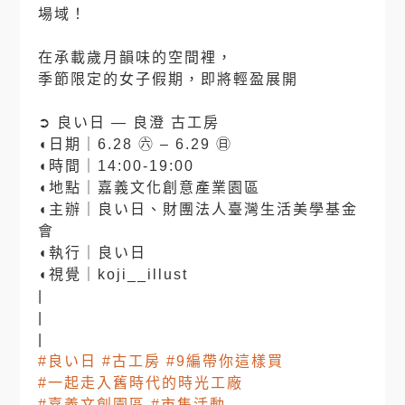
場域！
⠀
在承載歲月韻味的空間裡，
季節限定的女子假期，即將輕盈展開
⠀
➲ 良い日 — 良澄 古工房
◖日期｜6.28 ㊅ – 6.29 ㊐
◖時間｜14:00-19:00
◖地點｜嘉義文化創意產業園區
◖主辦｜良い日、財團法人臺灣生活美學基金
會
◖執行｜良い日
◖視覺｜koji__illust
|
|
|
#良い日
#古工房
#9編帶你這樣買
#一起走入舊時代的時光工廠
#嘉義文創園區
#市集活動