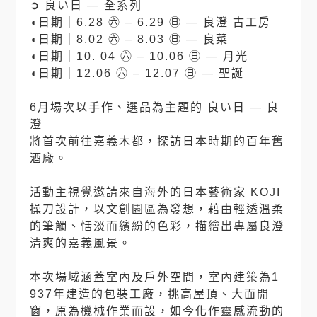
➲ 良い日 — 全系列
◖日期｜6.28 ㊅ – 6.29 ㊐ — 良澄 古工房
◖日期｜8.02 ㊅ – 8.03 ㊐ — 良菜
◖日期｜10. 04 ㊅ – 10.06 ㊐ — 月光
◖日期｜12.06 ㊅ – 12.07 ㊐ — 聖誕
⠀
6月場次以手作、選品為主題的 良い日 — 良
澄
將首次前往嘉義木都，探訪日本時期的百年舊
酒廠。
⠀
活動主視覺邀請來自海外的日本藝術家 KOJI
操刀設計，以文創園區為發想，藉由輕透溫柔
的筆觸、恬淡而繽紛的色彩，描繪出專屬良澄
清爽的嘉義風景。
⠀
本次場域涵蓋室內及戶外空間，室內建築為1
937年建造的包裝工廠，挑高屋頂、大面開
窗，原為機械作業而設，如今化作靈感流動的