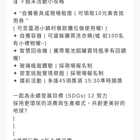
⇶ 下週末活動小攻略
✦ “自備餐具或現場租借 | 可領取10元美食抵
用券 ”
( 可至嘉酒小鎮村餐飲攤位做使用喔! )
✦ 自備容器 | 可盛裝購買洗衣精(噓 前100名
有小禮物喔~)
✦ 智慧回收機 | 攜帶電池鋁罐寶特瓶享有回饋
喔!
✦ 玻璃植栽體驗 | 採現場報名制
✦ 密室逃脫實境遊戲 | 採現場報名制
✦ 摸彩活動 | 多達45項獎項 15:30準時開獎
⠀⠀
一起為永續發展目標 (SDGs) 12 努力
採用更環保的消費與生產模式，共創更美好的
地球
?
|
|
|