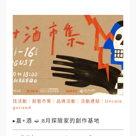
找活動
｜
創藝市集
｜
品牌活動
｜
活動連結
｜
Uncate
gorized
▸嘉+酒 ➫ 8月探險家的創作基地