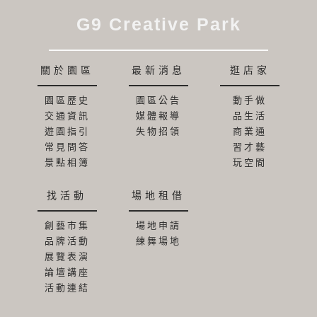
G9 Creative Park
關於園區
最新消息
逛店家
園區歷史
園區公告
動手做
交通資訊
媒體報導
品生活
遊園指引
失物招領
商業通
常見問答
習才藝
景點相簿
玩空間
找活動
場地租借
創藝市集
場地申請
品牌活動
練舞場地
展覽表演
論壇講座
活動連結