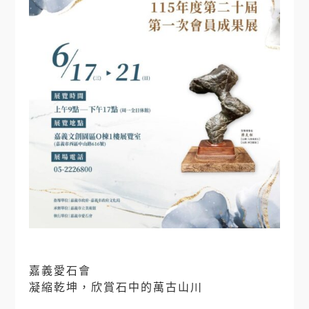
嘉義愛石會
凝縮乾坤，欣賞石中的萬古山川
⠀⠀⠀⠀