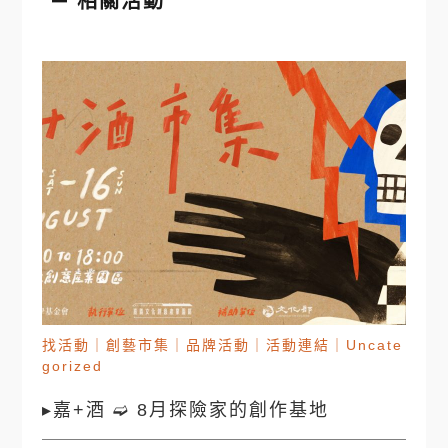
相關活動
找活動
｜
創藝市集
｜
品牌活動
｜
活動連結
｜
Uncate
gorized
▸嘉+酒 ➫ 8月探險家的創作基地