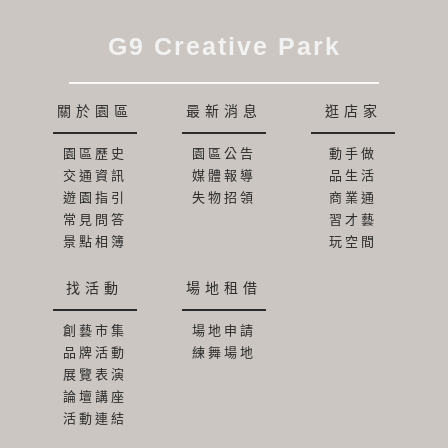
G9 Creative Park
關於園區
最新消息
逛店家
園區歷史
園區公告
動手做
交通資訊
媒體報導
品生活
遊園指引
失物招領
商業通
常見問答
習才藝
景點相簿
玩空間
找活動
場地租借
創藝市集
場地申請
品牌活動
練舞場地
展覽表演
論壇講座
活動連結