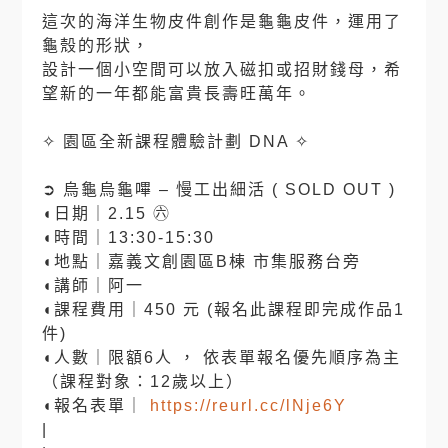
這次的海洋生物皮件創作是龜龜皮件，運用了
龜殼的形狀，
設計一個小空間可以放入磁扣或招財錢母，希
望新的一年都能富貴長壽旺萬年。
⠀
✧ 園區全新課程體驗計劃 DNA ✧
⠀
➲ 烏龜烏龜嗶 – 慢工出細活 ( SOLD OUT )
◖日期｜2.15 ㊅
◖時間｜13:30-15:30
◖地點｜嘉義文創園區B棟 市集服務台旁
◖講師｜阿一
◖課程費用｜450 元 (報名此課程即完成作品1
件)
◖人數｜限額6人 ， 依表單報名優先順序為主
（課程對象：12歲以上）
◖報名表單｜
https://reurl.cc/lNje6Y
|