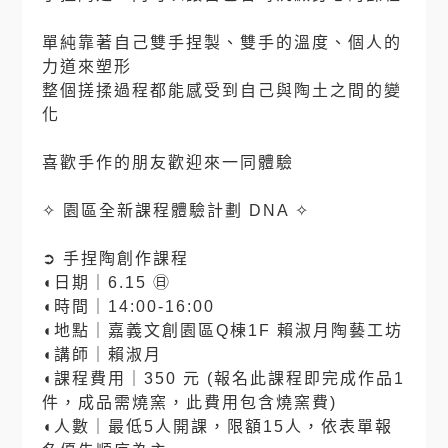
⠀
單純靠著自己雙手捏製、雙手的溫度、個人的
力道來塑形
整個搓揉過程都能感受到自己與陶土之間的變
化
⠀
喜歡手作的朋友歡迎來一同體驗
⠀⠀
✧ 園區全新課程體驗計劃 DNA ✧
⠀⠀
➲ 手捏陶創作課程
◖日期｜6.15 ㊐
◖時間｜14:00-16:00
◖地點｜嘉義文創園區Q棟1F 賴淑月陶藝工坊
◖講師｜賴淑月
◖課程費用｜350 元 (報名此課程即完成作品1
件，成品需燒窯，此費用包含燒窯費)
◖人數｜最低5人開課，限額15人，依表單報