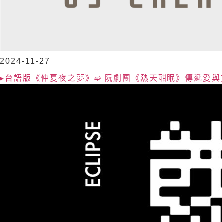
2024-11-27
▸台語版《仲夏夜之夢》➫ 阮劇團《熱天酣眠》傳遞愛與